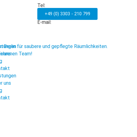
Tel:
+49 (0) 3303 - 210 799
E-mail:
stungen
r uns
g
takt
stungen
r uns
g
takt