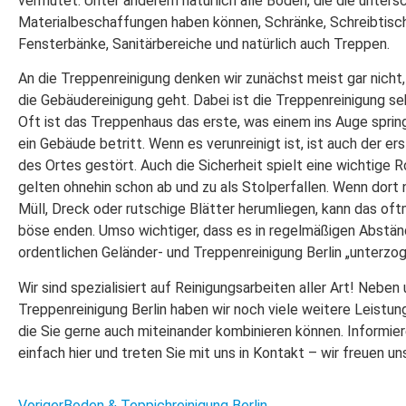
vermutet. Unter anderem natürlich alle Böden, die die unters
Materialbeschaffungen haben können, Schränke, Schreibtisc
Fensterbänke, Sanitärbereiche und natürlich auch Treppen.
An die Treppenreinigung denken wir zunächst meist gar nicht
die Gebäudereinigung geht. Dabei ist die Treppenreinigung seh
Oft ist das Treppenhaus das erste, was einem ins Auge spri
ein Gebäude betritt. Wenn es verunreinigt ist, ist auch der er
des Ortes gestört. Auch die Sicherheit spielt eine wichtige R
gelten ohnehin schon ab und zu als Stolperfallen. Wenn dort
Müll, Dreck oder rutschige Blätter herumliegen, kann das of
böse enden. Umso wichtiger, dass es in regelmäßigen Abstän
ordentlichen Geländer- und Treppenreinigung Berlin „unterzog
Wir sind spezialisiert auf Reinigungsarbeiten aller Art! Neben
Treppenreinigung Berlin haben wir noch viele weitere Leistung
die Sie gerne auch miteinander kombinieren können. Informier
einfach hier und treten Sie mit uns in Kontakt – wir freuen un
Voriger
Boden & Teppichreinigung Berlin