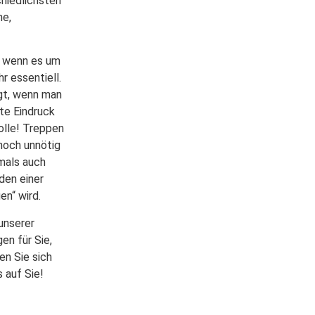
chiedlichsten
he,
, wenn es um
r essentiell.
ngt, wenn man
ste Eindruck
olle! Treppen
 noch unnötig
tmals auch
den einer
en“ wird.
 unserer
en für Sie,
en Sie sich
s auf Sie!