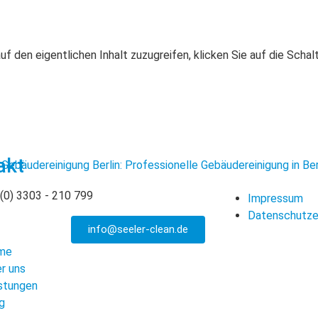
auf den eigentlichen Inhalt zuzugreifen, klicken Sie auf die Scha
akt
 (0) 3303 - 210 799
Impressum
Datenschutze
info@seeler-clean.de
me
r uns
stungen
g